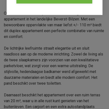
Ontdek dit recent en bijzonder smaakvol afgewerkte
appartement in het landelijke Beverst-Bilzen. Met een
bewoonbare oppervlakte van maar liefst +/- 110 m² biedt
dit duplex appartement een perfecte combinatie van ruimte
en comfort.
De lichtrijke leefruimte straalt elegantie uit en sluit
naadloos aan op de moderne inrichting. Zowel de living als
de twee slaapkamers zijn voorzien van een kwalitatieve
parketvloer, wat zorgt voor een warme uitstraling. De
stijlvolle, hedendaagse badkamer werd afgewerkt met
duurzame materialen en biedt alle modern comfort. Het
pand beschikt over twee toiletten.
Daarnaast beschikt het appartement over een ruim terras
van 20 m², waar u in alle rust kunt genieten van het
buitenleven. Een carport en een extra autostandplaats