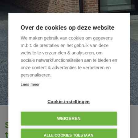
Over de cookies op deze website
We maken gebruik van cookies om gegevens
m.b.t. de prestaties en het gebruik van deze
website te verzamelen & analyseren, om
sociale netwerkfunctionaliteiten aan te bieden en
onze content & advertenties te verbeteren en
personaliseren.
Lees meer
Cookie-instellingen
WEIGEREN
Stijlvol en luxueus appartement
te huur in Beverst-Bilzen
ALLE COOKIES TOESTAAN