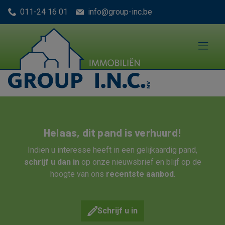
Menu overslaan en naar de inhoud gaan
011-24 16 01
info@group-inc.be
Helaas, dit pand is verhuurd!
Indien u interesse heeft in een gelijkaardig pand,
schrijf u dan in
op onze nieuwsbrief en blijf op de
hoogte van ons
recentste aanbod
.
Schrijf u in