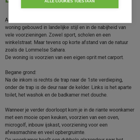
ALLE COOKIES TOESTAAN
Aan de rand van Lommel gelegen, is deze recente H.O.B.
woning gebouwd in landelijke stijl en in de nabijheid van
vele voorzieningen. Zowel sport, scholen en een
winkelstraat. Maar tevens op korte afstand van de natuur
zoals de Lommelse Sahara.
De woning is voorzien van een eigen oprit met carport.
Begane grond:
Na de inkom is rechts de trap naar de 1ste verdieping,
onder de trap is de deur naar de kelder. Links is het aparte
toilet, het washok en de badkamer met douche.
Wanneer je verder doorloopt kom je in de riante woonkamer
met een mooie open keuken, voorzien van een oven,
microgolf, inbouw ijskast, voorziening voor een
afwasmachine en veel opbergruimte.
De woonkamer heeft een dubbele glazendeur naar het