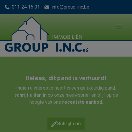
Menu overslaan en naar de inhoud gaan
011-24 16 01
info@group-inc.be
Helaas, dit pand is verhuurd!
Indien u interesse heeft in een gelijkaardig pand,
schrijf u dan in
op onze nieuwsbrief en blijf op de
hoogte van ons
recentste aanbod
.
Schrijf u in