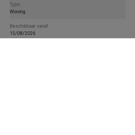
Type:
Woning
Beschikbaar vanaf:
15/08/2026
Type constructie:
Traditioneel
Algemene staat:
Normaal
Group I.N.C.
Genkersteenweg 426a
3500 Hasselt
011-24 16 01