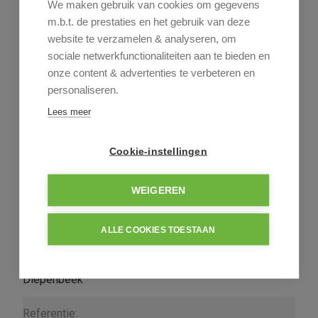
We maken gebruik van cookies om gegevens
011-24 16 01
m.b.t. de prestaties en het gebruik van deze
website te verzamelen & analyseren, om
sociale netwerkfunctionaliteiten aan te bieden en
onze content & advertenties te verbeteren en
Deel dit pand
personaliseren.
Lees meer
Cookie-instellingen
Algemeen
Indeling
Comfort
WEIGEREN
Wettelijke gegevens
Informatieaanvraag
ALLE COOKIES TOESTAAN
Algemeen
Adres:
Nieuwstraat 167/12
Diepenbeek
Referentie: