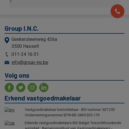
1
Group I.N.C.
Genkersteenweg 426a
3500 Hasselt
011-24 16 01
info@group-inc.be
Volg ons
Erkend vastgoedmakelaar
Vastgoedmakelaar-bemiddelaar - BIV nummer 507.253
Ondernemingsnummer BTW-BE 0439.305.179
Erkende vastgoedmakelaars BIV België Toezichthoudende
autoriteit : Beroepsinstituut van Vastgoedmakelaars -