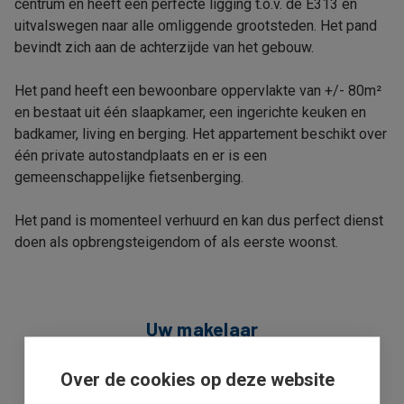
centrum en heeft een perfecte ligging t.o.v. de E313 en
uitvalswegen naar alle omliggende grootsteden. Het pand
bevindt zich aan de achterzijde van het gebouw.
Het pand heeft een bewoonbare oppervlakte van +/- 80m²
en bestaat uit één slaapkamer, een ingerichte keuken en
badkamer, living en berging. Het appartement beschikt over
één private autostandplaats en er is een
gemeenschappelijke fietsenberging.
Het pand is momenteel verhuurd en kan dus perfect dienst
doen als opbrengsteigendom of als eerste woonst.
Uw makelaar
Over de cookies op deze website
Rudy Hendrix