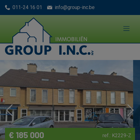
Menu overslaan en naar de inhoud gaan
011-24 16 01
info@group-inc.be
Previous
Nex
€ 185 000
ref.: K2229-Z