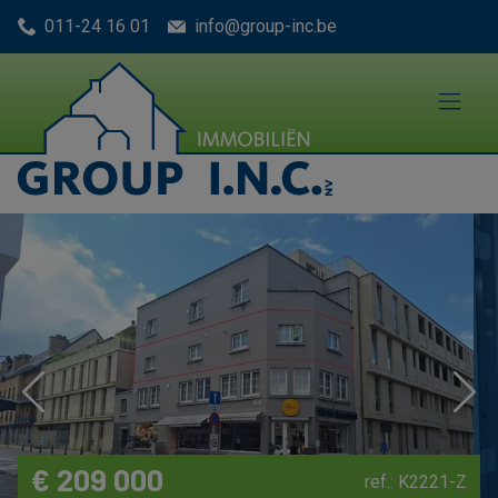
Menu overslaan en naar de inhoud gaan
011-24 16 01
info@group-inc.be
Previous
Nex
€ 209 000
ref.: K2221-Z