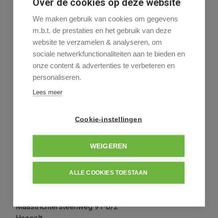
Over de cookies op deze website
We maken gebruik van cookies om gegevens
Rudy Hendrix
m.b.t. de prestaties en het gebruik van deze
011-24 16 01
website te verzamelen & analyseren, om
sociale netwerkfunctionaliteiten aan te bieden en
onze content & advertenties te verbeteren en
personaliseren.
Deel dit pand
Lees meer
Cookie-instellingen
WEIGEREN
Algemeen
Indeling
Comfort
Wettelijke gegevens
Informatieaanvraag
ALLE COOKIES TOESTAAN
Algemeen
Adres:
Maastrichtersteenweg 91-b/2