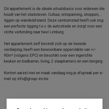
Dit appartement is de ideale uitvalsbasis voor iedereen die
houdt van het stadsleven. Cultuur, ontspanning, shoppen,...
liggen op wandelafstand. Deze centrumstad heeft ook nog
een perfecte ligging t.o.v. de autostrade en zorgt voor een
vlotte verbinding naar heel Limburg.
Het appartement zelf bevindt zich op de tweede
verdieping, heeft een bewoonbare oppervlakte van +/-
90m² (volgens EPC) en beschikt over een ingerichte
keuken en badkamer, living, 2 slaapkamers en een berging.
Kortom aarzel niet en maak vandaag nog je afspraak per e-
mail op info@group-inc.be.
Uw makelaar