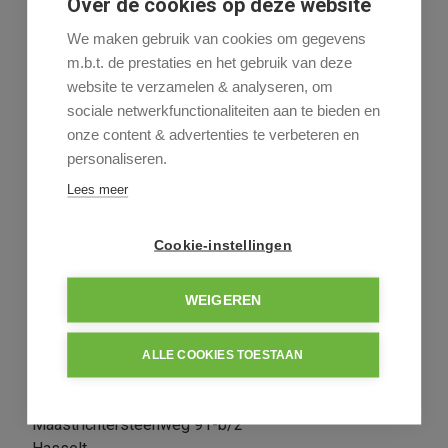
Over de cookies op deze website
We maken gebruik van cookies om gegevens
Rudy Hendrix
m.b.t. de prestaties en het gebruik van deze
011-24 16 01
website te verzamelen & analyseren, om
sociale netwerkfunctionaliteiten aan te bieden en
onze content & advertenties te verbeteren en
personaliseren.
Deel dit pand
Lees meer
Cookie-instellingen
WEIGEREN
Algemeen
Indeling
Comfort
Wettelijke gegevens
Informatieaanvraag
ALLE COOKIES TOESTAAN
Algemeen
Adres:
Maastrichtersteenweg 91-b/2