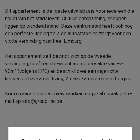
Dit appartement is de ideale uitvalsbasis voor iedereen die
houdt van het stadsleven. Cultuur, ontspanning, shoppen,...
liggen op wandelafstand. Deze centrumstad heeft ook nog
een perfecte ligging t.o.v. de autostrade en zorgt voor een
vlotte verbinding naar heel Limburg.
Het appartement zelf bevindt zich op de tweede
verdieping, heeft een bewoonbare oppervlakte van +/-
90m² (volgens EPC) en beschikt over een ingerichte
keuken en badkamer, living, 2 slaapkamers en een berging.
Kortom aarzel niet en maak vandaag nog je afspraak per e-
mail op info@group-inc.be.
Uw makelaar