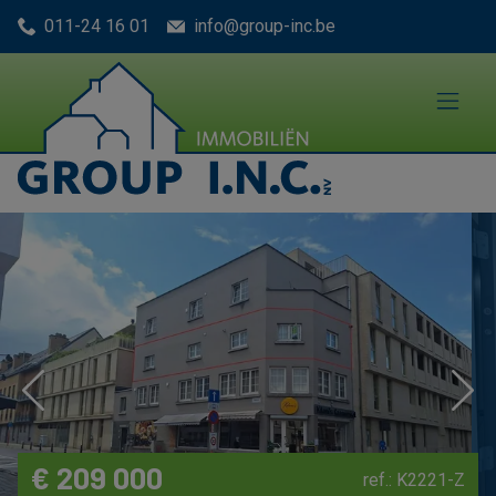
Menu overslaan en naar de inhoud gaan
011-24 16 01
info@group-inc.be
Previous
Nex
€ 209 000
ref.: K2221-Z