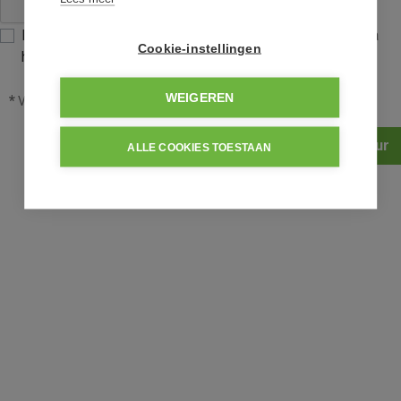
Ik heb het
privacybeleid
van deze website gelezen en ga
Cookie-instellingen
hiermee akkoord.
WEIGEREN
*
Verplicht in te vullen
Verstuur
ALLE COOKIES TOESTAAN