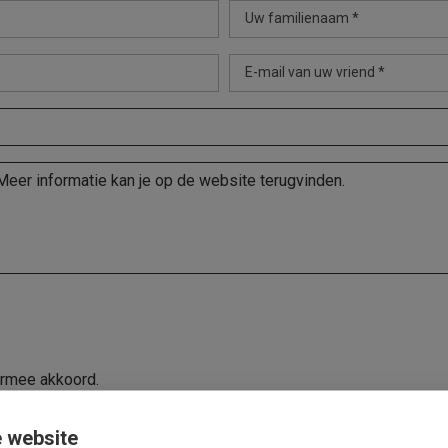
Uw familienaam *
E-mail van uw vriend *
ermee akkoord.
 website