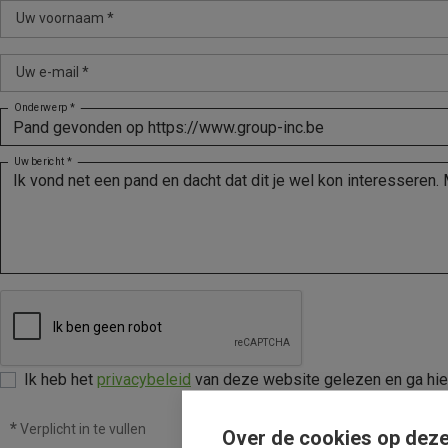
Uw voornaam *
Uw e-mail *
Onderwerp *
Uw bericht *
Ik heb het
privacybeleid
van deze website gelezen en ga hi
*
Verplicht in te vullen
Over de cookies op deze