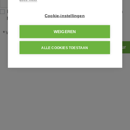
Ik heb het
privacybeleid
van deze website gelezen en ga
Cookie-instellingen
hiermee akkoord.
WEIGEREN
*
Verplicht in te vullen
Verstuur
ALLE COOKIES TOESTAAN