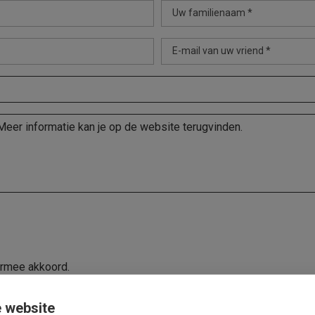
Uw familienaam *
E-mail van uw vriend *
ermee akkoord.
 website