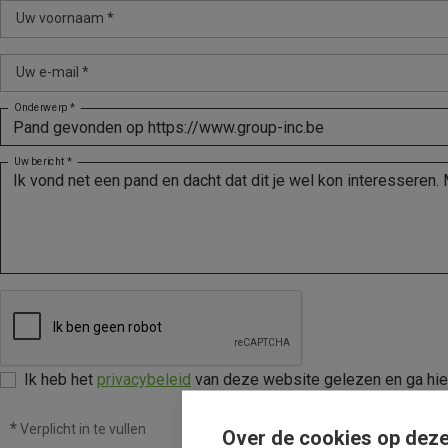
Uw voornaam *
Uw e-mail *
Onderwerp *
Uw bericht *
Ik heb het
privacybeleid
van deze website gelezen en ga hi
*
Verplicht in te vullen
Over de cookies op deze