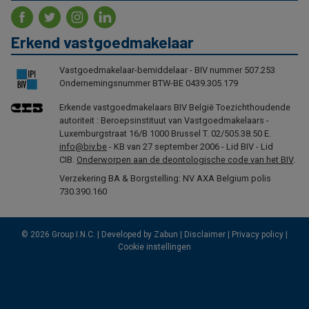
Erkend vastgoedmakelaar
Vastgoedmakelaar-bemiddelaar - BIV nummer 507.253
Ondernemingsnummer BTW-BE 0439.305.179
Erkende vastgoedmakelaars BIV België Toezichthoudende
autoriteit : Beroepsinstituut van Vastgoedmakelaars -
Luxemburgstraat 16/B 1000 Brussel T. 02/505.38.50 E.
info@biv.be
- KB van 27 september 2006 - Lid BIV - Lid
CIB.
Onderworpen aan de deontologische code van het BIV
.
Verzekering BA & Borgstelling: NV AXA Belgium polis
730.390.160
© 2026 Group I.N.C. |
Developed by Zabun
|
Disclaimer
|
Privacy policy
|
Cookie instellingen