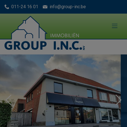
Menu overslaan en naar de inhoud gaan
011-24 16 01
info@group-inc.be
Previous
Nex