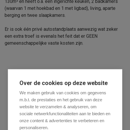
130m² en heeft o.a. een ingerichte keuken, 2 badkamers
(waarvan 1 met hoekbad en 1 met ligbad), living, aparte
berging en twee slaapkamers.
Er is ook één privé autostandplaats aanwezig wat zeker
een extra troef is evenals het feit dat er GEEN
gemeenschappelijke vaste kosten zijn.
Deel dit pand
Over de cookies op deze website
We maken gebruik van cookies om gegevens
m.b.t. de prestaties en het gebruik van deze
website te verzamelen & analyseren, om
sociale netwerkfunctionaliteiten aan te bieden en
onze content & advertenties te verbeteren en
Algemeen
Indeling
Comfort
personaliseren.