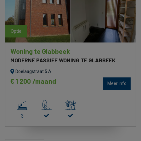
optie
optie
Woning te Glabbeek
MODERNE PASSIEF WONING TE GLABBEEK
Doelaagstraat 5 A
€ 1 200 /maand
Meer info
3