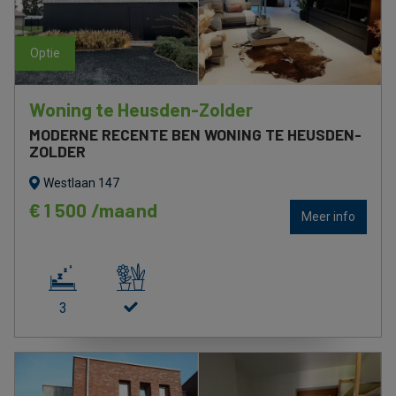
optie
optie
Woning te Heusden-Zolder
MODERNE RECENTE BEN WONING TE HEUSDEN-
ZOLDER
Westlaan 147
€ 1 500 /maand
Meer info
3