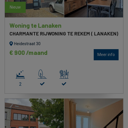
nieuw
nieuw
Woning te Lanaken
CHARMANTE RIJWONING TE REKEM ( LANAKEN)
Heidestraat 30
€ 900 /maand
Meer info
2