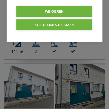
EIGENTIJDSE HALFOPEN BEBOUWING TE
NEEROETEREN (MAASEIK)
WEIGEREN
Canadastraat 67
€ 1 300 /maand
ALLE COOKIES TOESTAAN
Meer info
141 m²
3