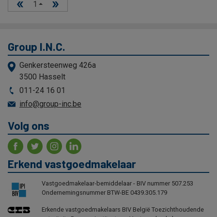
1
Group I.N.C.
Genkersteenweg 426a
3500 Hasselt
011-24 16 01
info@group-inc.be
Volg ons
Erkend vastgoedmakelaar
Vastgoedmakelaar-bemiddelaar - BIV nummer 507.253
Ondernemingsnummer BTW-BE 0439.305.179
Erkende vastgoedmakelaars BIV België Toezichthoudende