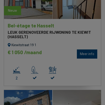
nieuw
nieuw
Bel-étage te Hasselt
LEUK GERENOVEERDE RIJWONING TE KIEWIT
(HASSELT)
Kiewitstraat 19 1
€ 1 050 /maand
Meer info
2