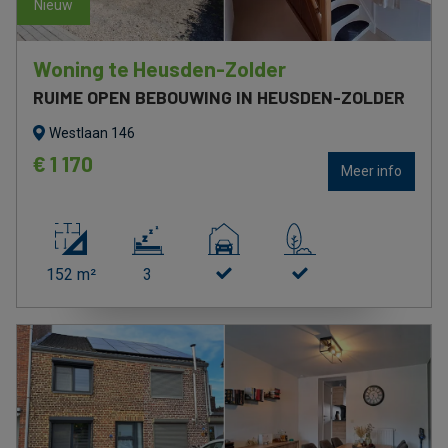
nieuw
nieuw
Woning te Heusden-Zolder
RUIME OPEN BEBOUWING IN HEUSDEN-ZOLDER
Westlaan 146
€ 1 170
Meer info
152 m²
3