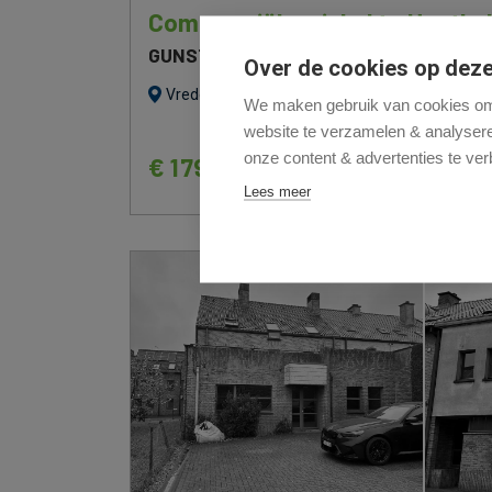
Commerciële winkel te Houtha
GUNSTIG GELEGEN HANDELSPAND TE
Over de cookies op deze
Vredelaan 10 L
We maken gebruik van cookies om 
website te verzamelen & analyseren
onze content & advertenties te ver
€ 179 000
Lees meer