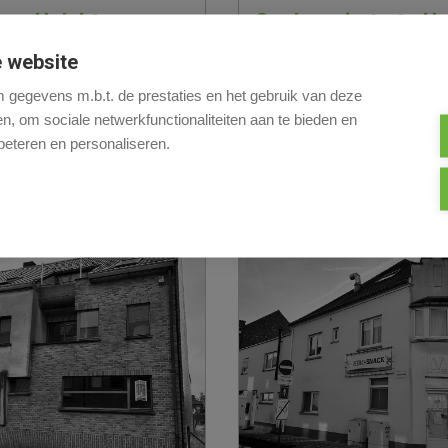
Opslagruimte te Ha
len-Helchteren
RUIM MAGAZIJN MET K
 HOUTHALEN CENTRUM
 website
KURINGEN
gegevens m.b.t. de prestaties en het gebruik van deze
Schimpenstraat 167
, om sociale netwerkfunctionaliteiten aan te bieden en
beteren en personaliseren.
€ 498 000
Meer info