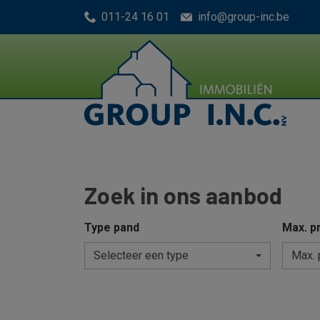
Menu overslaan en naar de inhoud gaan
011-24 16 01
info@group-inc.be
Zoek in ons aanbod
Type pand
Max. pr
Selecteer een type
Max. 