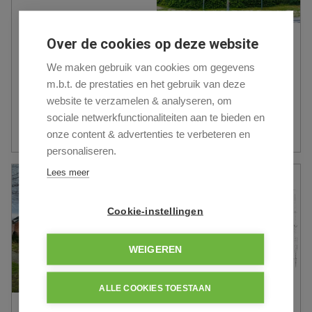
Grond te Kaulille
Over de cookies op deze website
IDEAAL GELEGEN BOUWGROND VOOR EEN OPEN
We maken gebruik van cookies om gegevens
BEBOUWING TE KAULILLE
m.b.t. de prestaties en het gebruik van deze
website te verzamelen & analyseren, om
Fonteinstraat 1
sociale netwerkfunctionaliteiten aan te bieden en
€ 143 000
Meer info
onze content & advertenties te verbeteren en
personaliseren.
Lees meer
Cookie-instellingen
WEIGEREN
ALLE COOKIES TOESTAAN
Grond te Lommel