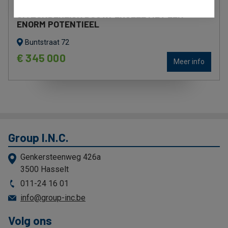
UITZONDERLIJK BOUWPERCEEL MET EEN
ENORM POTENTIEEL
Buntstraat 72
€ 345 000
Meer info
Group I.N.C.
Genkersteenweg 426a
3500 Hasselt
011-24 16 01
info@group-inc.be
Volg ons