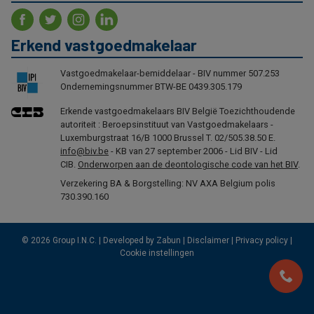
Erkend vastgoedmakelaar
Vastgoedmakelaar-bemiddelaar - BIV nummer 507.253
Ondernemingsnummer BTW-BE 0439.305.179
Erkende vastgoedmakelaars BIV België Toezichthoudende
autoriteit : Beroepsinstituut van Vastgoedmakelaars -
Luxemburgstraat 16/B 1000 Brussel T. 02/505.38.50 E.
info@biv.be
- KB van 27 september 2006 - Lid BIV - Lid
CIB.
Onderworpen aan de deontologische code van het BIV
.
Verzekering BA & Borgstelling: NV AXA Belgium polis
730.390.160
© 2026 Group I.N.C. |
Developed by Zabun
|
Disclaimer
|
Privacy policy
|
Cookie instellingen