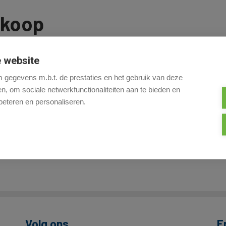
 koop
 website
gegevens m.b.t. de prestaties en het gebruik van deze
hrijf u in
, om sociale netwerkfunctionaliteiten aan te bieden en
beteren en personaliseren.
zoekcriteria voldoet.
de hoogte van ons nieuwste aanbod dat aan uw zoekcriteria voldo
Volg ons
E