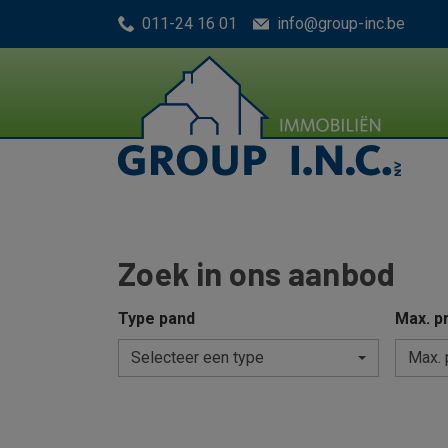
Menu overslaan en naar de inhoud gaan
011-24 16 01
info@group-inc.be
Zoek in ons aanbod
Type pand
Max. pr
Selecteer een type
Max. 