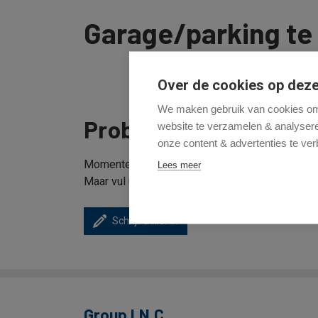
Garage/parking te
Over de cookies op deze
We maken gebruik van cookies om 
Probeer opnieuw
sc
of
website te verzamelen & analyseren
onze content & advertenties te ver
Momenteel hebben wij geen aanbod dat aan uw 
Lees meer
Maar vul uw zoekprofiel in en wij houden u op 
Schrijf u hier in
Group I.N.C.