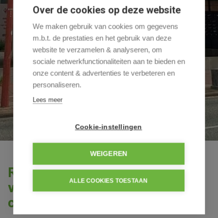
Over de cookies op deze website
We maken gebruik van cookies om gegevens
m.b.t. de prestaties en het gebruik van deze
website te verzamelen & analyseren, om
sociale netwerkfunctionaliteiten aan te bieden en
onze content & advertenties te verbeteren en
personaliseren.
Lees meer
Cookie-instellingen
WEIGEREN
Recent instapklaar appartement
ALLE COOKIES TOESTAAN
voorzien van alle modern
comfort