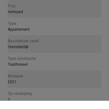
Prijs:
Verhuurd
Type:
Appartement
Beschikbaar vanaf:
Onmiddellijk
Type constructie:
Traditioneel
Bouwjaar:
2021
Op verdieping:
1