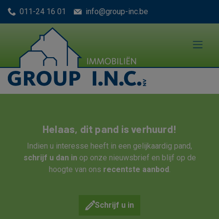
Menu overslaan en naar de inhoud gaan
011-24 16 01
info@group-inc.be
Helaas, dit pand is verhuurd!
Indien u interesse heeft in een gelijkaardig pand,
schrijf u dan in
op onze nieuwsbrief en blijf op de
hoogte van ons
recentste aanbod
.
Schrijf u in