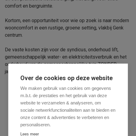
comfort en bergruimte.
Kortom, een opportuniteit voor wie op zoek is naar modern
wooncomfort in een rustige, groene setting, vlakbij Genk
centrum.
De vaste kosten zijn voor de syndicus, onderhoud lift,
gemeenschappelijk water- en elektriciteitsverbruik en het
onderhoud van de gemeenschappelijke tuin ZONDER
jaarlijkse afrekening.
Over de cookies op deze website
We maken gebruik van cookies om gegevens
m.b.t. de prestaties en het gebruik van deze
Uw makelaar
website te verzamelen & analyseren, om
sociale netwerkfunctionaliteiten aan te bieden en
onze content & advertenties te verbeteren en
Sabine Debrier
personaliseren.
011-24 16 01
Lees meer