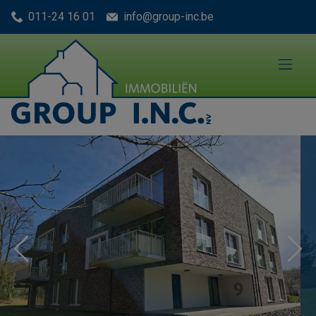
Menu overslaan en naar de inhoud gaan
011-24 16 01
info@group-inc.be
Previous
Nex