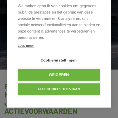
We maken gebruik van cookies om gegevens
m.b.t. de prestaties en het gebruik van deze
website te verzamelen & analyseren, om
sociale netwerkfunctionaliteiten aan te bieden en
onze content & advertenties te verbeteren en
personaliseren.
Lees meer
Cookie-instellingen
WEIGEREN
Perfect gelegen winkelruimte te
ALLE COOKIES TOESTAAN
Hasselt HUUR HET EERSTE
JAAR AAN
ACTIEVOORWAARDEN