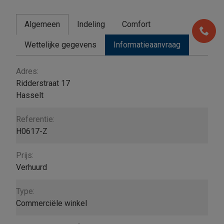
Algemeen
Indeling
Comfort
Wettelijke gegevens
Informatieaanvraag
Algemeen
Adres:
Ridderstraat 17
Hasselt
Referentie:
H0617-Z
Prijs:
Verhuurd
Type:
Commerciële winkel