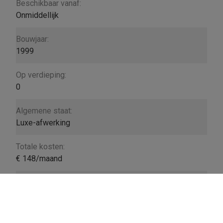
Beschikbaar vanaf:
Onmiddellijk
Bouwjaar:
1999
Op verdieping:
0
Algemene staat:
Luxe-afwerking
Totale kosten:
€ 148/maand
Verhuurbare vloeroppervlakte:
91 m²