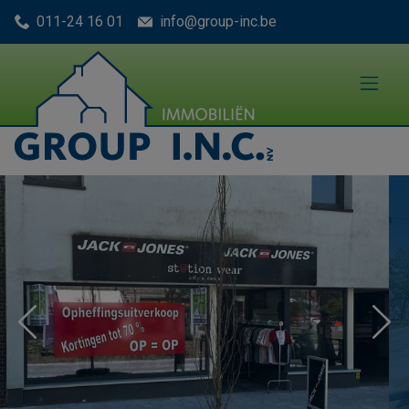
Menu overslaan en naar de inhoud gaan
011-24 16 01
info@group-inc.be
Previous
Nex