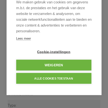
We maken gebruik van cookies om gegevens
m.b.t. de prestaties en het gebruik van deze
website te verzamelen & analyseren, om
sociale netwerkfunctionaliteiten aan te bieden en
Algemeen
Indeling
Comfort
onze content & advertenties te verbeteren en
personaliseren.
Wettelijke gegevens
Informatieaanvraag
Lees meer
Algemeen
Adres:
Cookie-instellingen
Vredelaan 10-L
Houthalen-Helchteren
WEIGEREN
Referentie:
H0252-N
ALLE COOKIES TOESTAAN
Prijs:
€ 1.050/maand
Type: