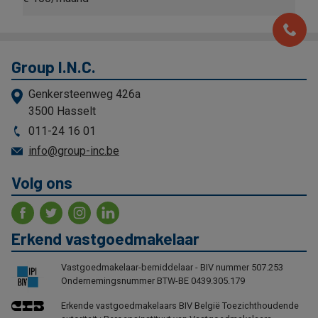
Group I.N.C.
Genkersteenweg 426a
3500 Hasselt
011-24 16 01
info@group-inc.be
Volg ons
Erkend vastgoedmakelaar
Vastgoedmakelaar-bemiddelaar - BIV nummer 507.253
Ondernemingsnummer BTW-BE 0439.305.179
Erkende vastgoedmakelaars BIV België Toezichthoudende