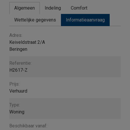
Algemeen
Indeling
Comfort
Wettelijke gegevens
Informatieaanvraag
Algemeen
Adres:
Keiveldstraat 2/A
Beringen
Referentie:
H2617-Z
Prijs:
Verhuurd
Type:
Woning
Beschikbaar vanaf: