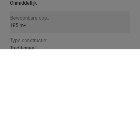
Onmiddellijk
Bewoonbare opp.:
185 m²
Type constructie:
Traditioneel
Bouwjaar:
2023
Totale kosten:
€ 50/maand
Group I.N.C.
Genkersteenweg 426a