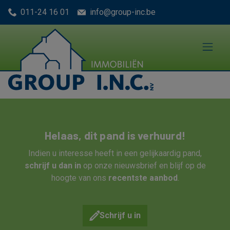
Menu overslaan en naar de inhoud gaan
011-24 16 01
info@group-inc.be
Helaas, dit pand is verhuurd!
Indien u interesse heeft in een gelijkaardig pand,
schrijf u dan in
op onze nieuwsbrief en blijf op de
hoogte van ons
recentste aanbod
.
Schrijf u in