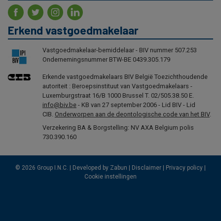
Erkend vastgoedmakelaar
Vastgoedmakelaar-bemiddelaar - BIV nummer 507.253
Ondernemingsnummer BTW-BE 0439.305.179
Erkende vastgoedmakelaars BIV België Toezichthoudende
autoriteit : Beroepsinstituut van Vastgoedmakelaars -
Luxemburgstraat 16/B 1000 Brussel T. 02/505.38.50 E.
info@biv.be
- KB van 27 september 2006 - Lid BIV - Lid
CIB.
Onderworpen aan de deontologische code van het BIV
.
Verzekering BA & Borgstelling: NV AXA Belgium polis
730.390.160
© 2026 Group I.N.C. |
Developed by Zabun
|
Disclaimer
|
Privacy policy
|
Cookie instellingen