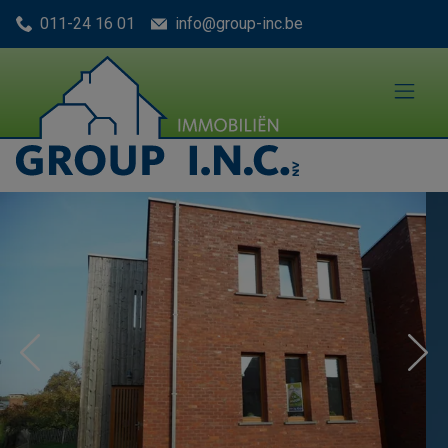
Menu overslaan en naar de inhoud gaan
011-24 16 01
info@group-inc.be
Previous
Nex