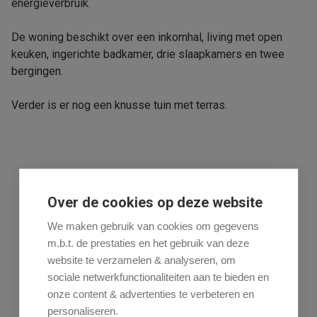
energieverbruik.
De woning beschikt over een inkomhal, living met open
keuken, ingerichte badkamer, drie slaapkamers en twee
bergingen.
Verder is er nog een knusse tuin met terras.
Deel dit pand
Over de cookies op deze website
We maken gebruik van cookies om gegevens
m.b.t. de prestaties en het gebruik van deze
website te verzamelen & analyseren, om
sociale netwerkfunctionaliteiten aan te bieden en
onze content & advertenties te verbeteren en
Algemeen
Indeling
Comfort
personaliseren.