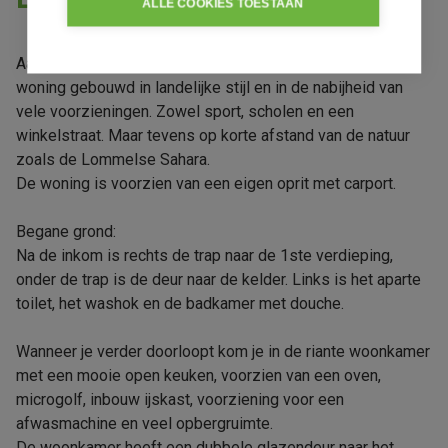
ALLE COOKIES TOESTAAN
Aan de rand van Lommel gelegen, is deze recente H.O.B.
woning gebouwd in landelijke stijl en in de nabijheid van
vele voorzieningen. Zowel sport, scholen en een
winkelstraat. Maar tevens op korte afstand van de natuur
zoals de Lommelse Sahara.
De woning is voorzien van een eigen oprit met carport.
Begane grond:
Na de inkom is rechts de trap naar de 1ste verdieping,
onder de trap is de deur naar de kelder. Links is het aparte
toilet, het washok en de badkamer met douche.
Wanneer je verder doorloopt kom je in de riante woonkamer
met een mooie open keuken, voorzien van een oven,
microgolf, inbouw ijskast, voorziening voor een
afwasmachine en veel opbergruimte.
De woonkamer heeft een dubbele glazendeur naar het