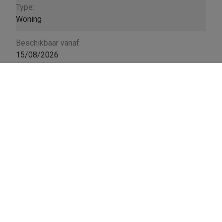
Type:
Woning
Beschikbaar vanaf:
15/08/2026
Type constructie:
Traditioneel
Algemene staat:
Normaal
Group I.N.C.
Genkersteenweg 426a
3500 Hasselt
011-24 16 01