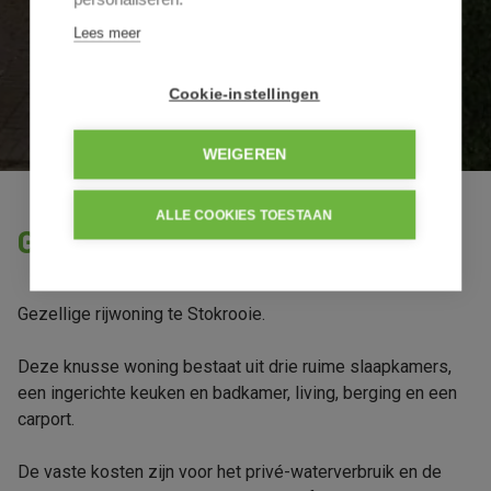
Lees meer
Cookie-instellingen
WEIGEREN
ALLE COOKIES TOESTAAN
Gezellige rijwoning te Stokrooie
Gezellige rijwoning te Stokrooie.
Deze knusse woning bestaat uit drie ruime slaapkamers,
een ingerichte keuken en badkamer, living, berging en een
carport.
De vaste kosten zijn voor het privé-waterverbruik en de