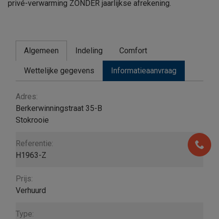
privé-verwarming ZONDER jaarlijkse afrekening.
Algemeen
Indeling
Comfort
Wettelijke gegevens
Informatieaanvraag
Algemeen
Adres:
Berkerwinningstraat 35-B
Stokrooie
Referentie:
H1963-Z
Prijs:
Verhuurd
Type: