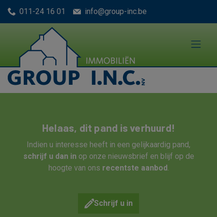
Menu overslaan en naar de inhoud gaan
011-24 16 01
info@group-inc.be
Helaas, dit pand is verhuurd!
Indien u interesse heeft in een gelijkaardig pand,
schrijf u dan in
op onze nieuwsbrief en blijf op de
hoogte van ons
recentste aanbod
.
Schrijf u in