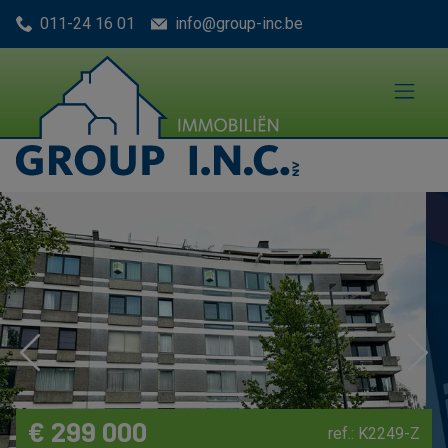
Menu overslaan en naar de inhoud gaan
011-24 16 01
info@group-inc.be
Previous
Nex
€ 299 000
ref.: K2249-Z