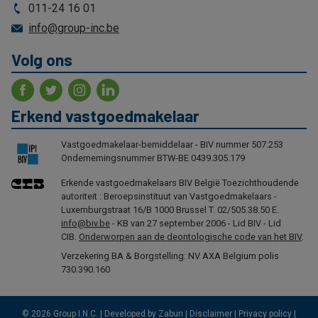
011-24 16 01
info@group-inc.be
Volg ons
Erkend vastgoedmakelaar
Vastgoedmakelaar-bemiddelaar - BIV nummer 507.253
Ondernemingsnummer BTW-BE 0439.305.179
Erkende vastgoedmakelaars BIV België Toezichthoudende
autoriteit : Beroepsinstituut van Vastgoedmakelaars -
Luxemburgstraat 16/B 1000 Brussel T. 02/505.38.50 E.
info@biv.be
- KB van 27 september 2006 - Lid BIV - Lid
CIB.
Onderworpen aan de deontologische code van het BIV
.
Verzekering BA & Borgstelling: NV AXA Belgium polis
730.390.160
© 2026 Group I.N.C. |
Developed by Zabun
|
Disclaimer
|
Privacy policy
|