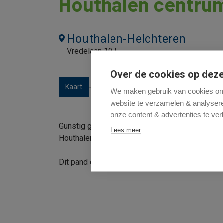
Houthalen centru
Houthalen-Helchteren
Vredelaan 10 L
Over de cookies op deze
Kaart
We maken gebruik van cookies om 
website te verzamelen & analyseren
onze content & advertenties te ver
Gunstig gelegen handelsruimte met een bruikba
Lees meer
Houthalen.
Dit pand omvat o.a. de handelsruimte, apart toil