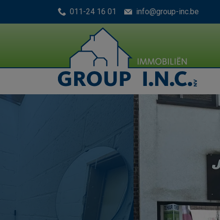
Menu overslaan en naar de inhoud gaan
011-24 16 01
info@group-inc.be