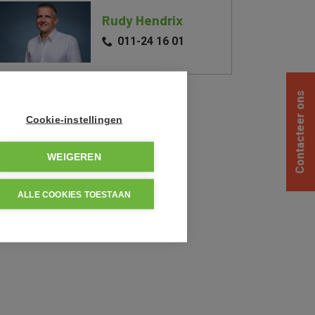
Rudy Hendrix
011-24 16 01
Contacteer ons
Deel dit pand
Cookie-instellingen
WEIGEREN
ALLE COOKIES TOESTAAN