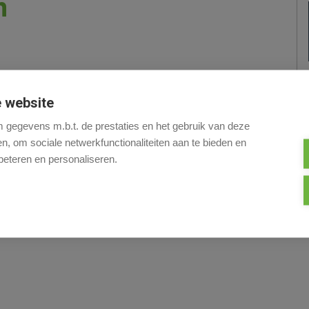
m
 website
Streetview
gegevens m.b.t. de prestaties en het gebruik van deze
, om sociale netwerkfunctionaliteiten aan te bieden en
beteren en personaliseren.
re oppervlakte van +/- 130 m² in het centrum van
et, berging en kleine keuken.