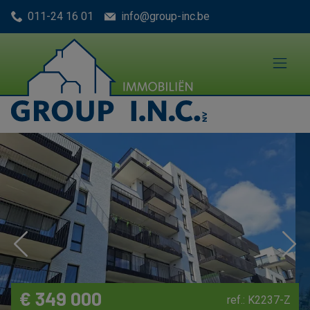
Menu overslaan en naar de inhoud gaan
011-24 16 01
info@group-inc.be
Previous
Nex
€ 349 000
ref.: K2237-Z