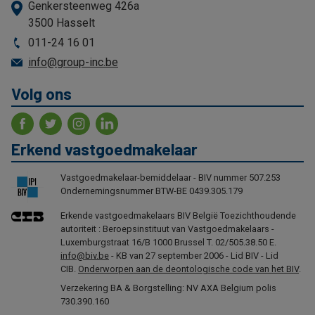
Genkersteenweg 426a
3500 Hasselt
011-24 16 01
info@group-inc.be
Volg ons
Erkend vastgoedmakelaar
Vastgoedmakelaar-bemiddelaar - BIV nummer 507.253
Ondernemingsnummer BTW-BE 0439.305.179
Erkende vastgoedmakelaars BIV België Toezichthoudende
autoriteit : Beroepsinstituut van Vastgoedmakelaars -
Luxemburgstraat 16/B 1000 Brussel T. 02/505.38.50 E.
info@biv.be
- KB van 27 september 2006 - Lid BIV - Lid
CIB.
Onderworpen aan de deontologische code van het BIV
.
Verzekering BA & Borgstelling: NV AXA Belgium polis
730.390.160