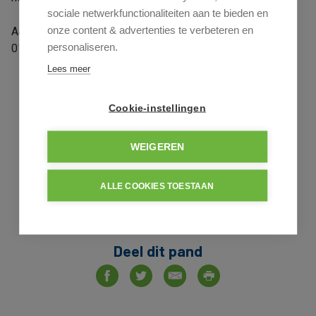
sociale netwerkfunctionaliteiten aan te bieden en
onze content & advertenties te verbeteren en
Aarzel niet en maak vandaag nog een afspraak op
personaliseren.
011/24.16.01 of info@group-inc.be.
Lees meer
Cookie-instellingen
Uw makelaar
WEIGEREN
Rudy Hendrix
011-24 16 01
ALLE COOKIES TOESTAAN
Deel dit pand