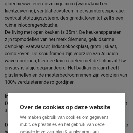
gloednieuwe energiezuinige airco (warm/koud en
luchtzuivering), ventilatiesysteem met warmterecuperatie,
centraal stofzuigsysteem, designradiatoren tot zelfs een
ruime inloopregendouche.
De living met open keuken is 35m². De keukenapparaten
zijn topmodellen van het merk Siemens, geluidsarme
dampkap, vaatwasser, inductiekookplaat, grote ijskast,
combi-oven. De schuiframen zijn voorzien van Allusion
wave gordijnen, hiermee kan u spelen met de lichtinval. Uw
privacy is altijd gegarandeerd. Het badkamerraam heeft
glaslamellen en de masterbedroomramen zijn voorzien van
100% verduisterende rolgordijnen.
In de living en slaapkamer heeft u TV en UTP aansluiting.
De living met open keuken heeft een oppervlakte van liefst
Over de cookies op deze website
35m².
We maken gebruik van cookies om gegevens
m.b.t. de prestaties en het gebruik van deze
De slaapkamers hebben een terras en een prachtig zicht op
website te verzamelen & analyseren, om
het natuurreservaat de Tommelen.