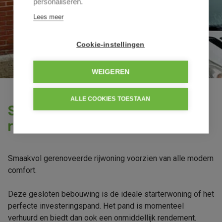
personaliseren.
Lees meer
Cookie-instellingen
WEIGEREN
ALLE COOKIES TOESTAAN
Smaakvol gerenoveerde
rijwoning
Smaakvol gerenoveerde rijwoning voorzien van alle modern
comfort.
Deze gesloten bebouwing is de ideale starterwoning of het
perfecte investeringspand. Het pand is momenteel
verhuurd en biedt dan ook een onmiddellijk rendement.