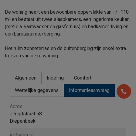
De woning heeft een bewoonbare oppervlakte van +/- 110
m² en bestaat uit twee slaapkamers, een ingerichte keuken
(met o.a. vaatwasser en gasfornuis) en badkamer, living en
een bureauruimte/berging.
Het ruim zonneterras en de buitenberging zijn enkel extra
troeven van deze woning.
Algemeen
Indeling
Comfort
Wettelijke gegevens
Informatieaanvraag
Algemeen
Adres:
Jeugdstraat 58
Diepenbeek
Referentie: