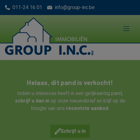
Menu overslaan en naar de inhoud gaan
011-24 16 01
info@group-inc.be
Helaas, dit pand is verkocht!
Indien u interesse heeft in een gelijkaardig pand,
schrijf u dan in
op onze nieuwsbrief en blijf op de
hoogte van ons
recentste aanbod
.
Schrijf u in